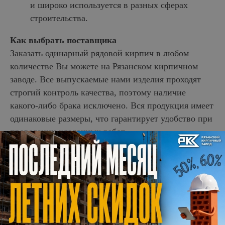
и широко используется в разных сферах
строительства.
Как выбрать поставщика
Заказать одинарный рядовой кирпич в любом
количестве Вы можете на Рязанском кирпичном
заводе. Все выпускаемые нами изделия проходят
строгий контроль качества, поэтому наличие
какого-либо брака исключено. Вся продукция имеет
одинаковые размеры, что гарантирует удобство при
КАТАЛОГ ПРОДУКЦИИ
проведении кладочных работ.
Мы рады предложить доступные цены на всю
строительную продукцию. Регулярные акции
и хорошие скидки для постоянных клиентов дадут
дополнительную экономию.
Доставка кирпича осуществляется как по Рязани,
так и по регионам Центрального федерального
округа.