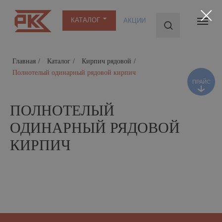
КАТАЛОГ
АКЦИИ
ПРАЙС
Главная
/
Каталог
/
Кирпич рядовой
/
Полнотелый одинарный рядовой кирпич
ПОЛНОТЕЛЫЙ
ОДИНАРНЫЙ РЯДОВОЙ
КИРПИЧ
ОДИНАРНЫЙ РЯДОВОЙ КИРПИЧ
При строительстве межкомнатных перегородок
и внешних стен часто используется одинарный
рядовой кирпич. Популярная строительная
продукция, которая относится к группе