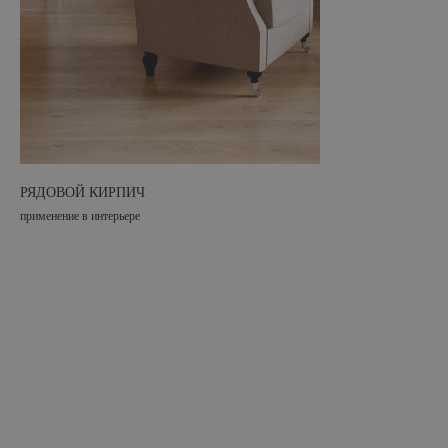
РЯДОВОЙ КИРПИЧ
применение в интерьере
ИНФОРМАЦИЯ
О заводе
Акции
8 (800) 234−89−66
Партнеры
Оплата и доставка
Россия, Рязань,
ул. Кирпичного
Статьи
завода, 18
Контакты
Схема проезда
КАТАЛОГ ПРОДУКЦИИ
Лицевой кирпич
Рядовой кирпич
Керамический камень