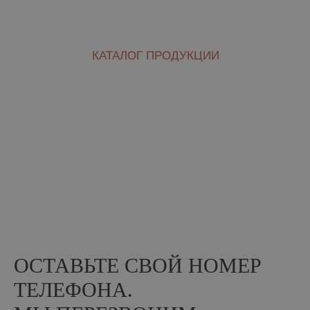
© 2004−2025 Рязанский кирпичный завод
Политика в отношении обработки персональных данных
Положение об обработке и защите персональных данных
Согласие на обработку персональных данных
На сайте размещены фото кирпичных домов из открытых
источников и принадлежат их правообладателям. Некоторые фото
и видео взяты с
ru.freepik.com
В вашем бизнесе всё
работает само
ОСТАВЬТЕ СВОЙ НОМЕР
ТЕЛЕФОНА.