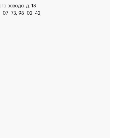
го завода, д. 18
76−07−73, 98−02−42,