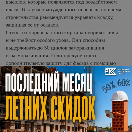
КАТАЛОГ ПРОДУКЦИИ
высолов, которые появляются под воздействием
влаги. В случае вынужденного перерыва во время
строительства рекомендуется укрывать кладку,
защищая ее от осадков.
Стены из поризованного кирпича неприхотливы
и не требуют особого ухода. Они способны
выдерживать до 50 циклов замораживания
и размораживания. Если предусмотреть
дополнительную защиту для фасада с помощью
качественной облицовки, можно существенно
увеличить срок эксплуатации, независимо
от погодных условий.