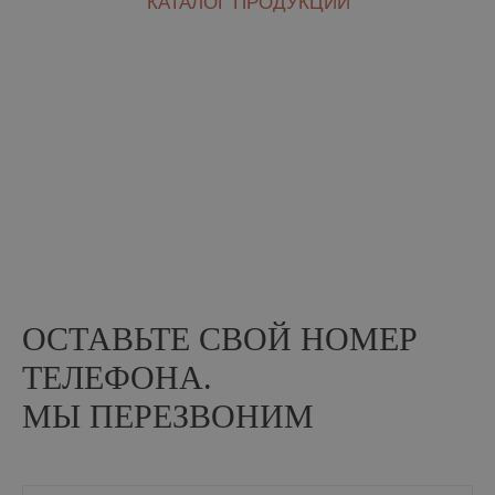
ИНФОРМАЦИЯ
О заводе
Акции
8 (800) 234−89−66
Партнеры
Оплата и доставка
Россия, Рязань,
ул. Кирпичного
Статьи
завода, 18
Контакты
Схема проезда
КАТАЛОГ ПРОДУКЦИИ
Лицевой кирпич
Рядовой кирпич
Керамический камень
© 2004−2025 Рязанский кирпичный завод
ОСТАВЬТЕ СВОЙ НОМЕР
Политика в отношении обработки персональных данных
ТЕЛЕФОНА.
Положение об обработке и защите персональных данных
Согласие на обработку персональных данных
МЫ ПЕРЕЗВОНИМ
На сайте размещены фото кирпичных домов из открытых
источников и принадлежат их правообладателям. Некоторые фото
и видео взяты с
ru.freepik.com