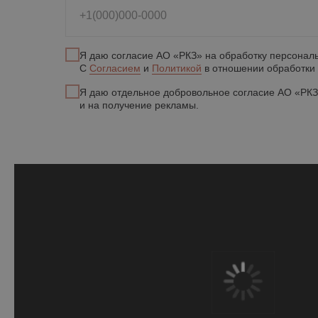
+1(000)000-0000
Я даю согласие АО «РКЗ» на обработку персонал
С
Согласием
и
Политикой
в отношении обработки 
Я даю отдельное добровольное согласие АО «РКЗ
и на получение рекламы.
На сайте размещены фото кирпичных домов из открытых источников
и принадлежат их правообладателям. Некоторые фото и видео взяты
с
ru.freepik.com