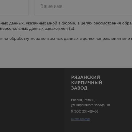
О заводе
Ваше имя
Акции
Партнеры
Оплата и доста
Россия, Рязань,
Статьи
ьных данных, указанных мной в форме, в целях рассмотрения обра
ул. Кирпичного завода, 18
Контакты
персональных данных ознакомлен (а).
8 (800) 234−89−66
Схема проезда
» на обработку моих контактных данных в целях направления мн
© 2004−2025 Рязанский кирпичный завод