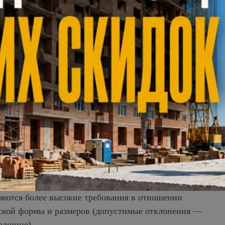
 и теплопроводности. Вместе с тем перегородки
ах накапливают и поддерживают тепло за счет
нем пространстве.
лучаемый путем высокотемпературного обжига.
скими и зарубежными предприятиями,
уры. Наиболее распространенными цветами
евый, соломенный, абрикосовый. Заданные
е специальных пигментов.
турных особенностей здания и рисунка фасада.
ят от состава сырья и технологий, применяемых
жно защищает фасады от влаги, ветра
яются более высокие требования в отношении
еской формы и размеров (допустимые отклонения —
олщине).