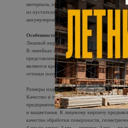
материала, но снижает показатели прочности
из пустотелого кирпича в отапливаемых дом
аккумулирования теплого воздуха во внутрен
Особенности лицевого кирпича
Лицевой кирпич — отделочный материал, по
В линейках продукции, выпускаемой россий
представлены изделия разного цвета и факт
являются красный, желтый, коричневый, беж
оттенки получают за счет добавления в сырь
Размеры изделий выбирают с учетом архитек
Качество и текстура лицевого кирпича завис
предприятием. Облицовочный материал наде
и выцветания. К лицевому кирпичу предъявл
качества обработки поверхности, геометрич
4 мм по длине, 3 мм — ширине, 2 мм — по т