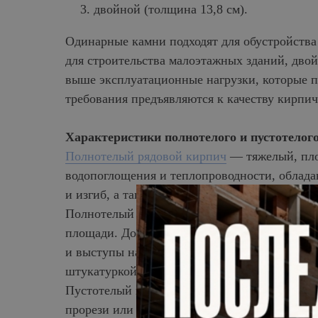
двойной (толщина 13,8 см).
Одинарные камни подходят для обустройства
для строительства малоэтажных зданий, дво
выше эксплуатационные нагрузки, которые пр
требования предъявляются к качеству кирпич
Характеристики полнотелого и пустотелог
Полнотелый рядовой кирпич
— тяжелый, пло
водопоглощения и теплопроводности, облада
и изгиб, а также к неблагоприятным и погод
Полнотелый кирпич имеет форму параллелепи
площади. Допускаются небольшие отклонения
и выступы на поверхности граней, поэтом
штукатуркой или другим отделочным матери
Пустотелый кирпич отличается своеобразной
прорези или пустоты различной формы. Нали