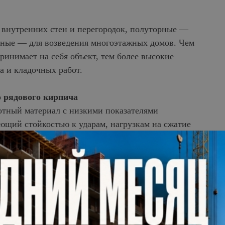
 внутренних стен и перегородок, полуторные —
йные — для возведения многоэтажных домов. Чем
инимает на себя объект, тем более высокие
а и кладочных работ.
о рядового кирпича
тный материал с низкими показателями
ющий стойкостью к ударам, нагрузкам на сжатие
ным факторам.
педа, отличается однородной текстурой по всей
 от размерных показателей, неровности
у кирпичные фасады покрывают финишной
алом.
 фактурой поверхности, на которой расположены
чие отверстий значительно уменьшает вес