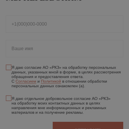
ИНФОРМАЦИЯ
О заводе
Акции
8 (800) 234−89−66
Партнеры
Оплата и доставка
Россия, Рязань,
ул. Кирпичного
+1(000)000-0000
Статьи
завода, 18
Контакты
Схема проезда
КАТАЛОГ ПРОДУКЦИИ
Лицевой кирпич
Рядовой кирпич
Ваше имя
Керамический камень
© 2004−2025 Рязанский кирпичный завод
Я даю согласие АО «РКЗ» на обработку персональных
данных, указанных мной в форме, в целях рассмотрения
обращения и предоставления ответа.
С
Согласием
и
Политикой
в отношении обработки
Политика в отношении обработки персональных данных
персональных данных ознакомлен (а).
Положение об обработке и защите персональных данных
Согласие на обработку персональных данных
Я даю отдельное добровольное согласие АО «РКЗ»
на обработку моих контактных данных в целях
направления мне информационных и рекламных
материалов и на получение рекламы.
На сайте размещены фото кирпичных домов из открытых
источников и принадлежат их правообладателям. Некоторые фото
и видео взяты с
ru.freepik.com