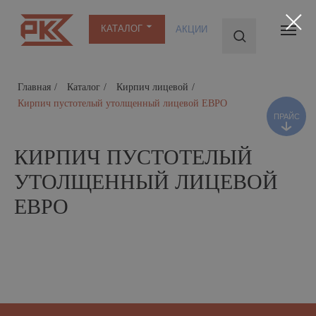
КАТАЛОГ
АКЦИИ
ПРАЙС
Главная
/
Каталог
/
Кирпич лицевой
/
Кирпич пустотелый утолщенный лицевой ЕВРО
КИРПИЧ ПУСТОТЕЛЫЙ
УТОЛЩЕННЫЙ ЛИЦЕВОЙ
ЕВРО
ЛИЦЕВОЙ ЕВРОКИРПИЧ
Высокие декоративные качества — это
не единственные достоинства лицевого
еврокирпича. Этот строительный материал имеет
массу важных технических преимуществ: