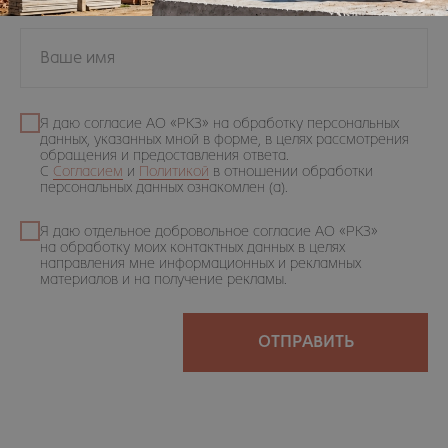
ИНФОРМАЦИЯ
Ваше имя
О заводе
Акции
8 (800)
Партнеры
234−89−66
Оплата и доставка
Россия, Рязань,
Я даю согласие АО «РКЗ» на обработку персональных
ул. Кирпичного
Статьи
данных, указанных мной в форме, в целях рассмотрения
завода, 18
Контакты
обращения и предоставления ответа.
Схема проезда
КАТАЛОГ ПРОДУКЦИИ
С
Согласием
и
Политикой
в отношении обработки
Лицевой кирпич
персональных данных ознакомлен (а).
Рядовой кирпич
Керамический камень
Я даю отдельное добровольное согласие АО «РКЗ»
на обработку моих контактных данных в целях
направления мне информационных и рекламных
© 2004−2025 Рязанский кирпичный завод
материалов и на получение рекламы.
ОТПРАВИТЬ
Политика в отношении обработки персональных данных
Положение об обработке и защите персональных данных
Согласие на обработку персональных данных