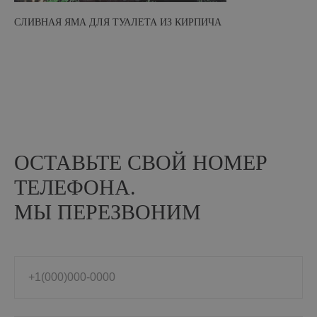
Положение об обработке и защите персональных данных
СЛИВНАЯ ЯМА ДЛЯ ТУАЛЕТА ИЗ КИРПИЧА
Согласие на обработку персональных данных
На сайте размещены фото кирпичных домов из открытых
источников и принадлежат их правообладателям. Некоторые фото
и видео взяты с
ru.freepik.com
В вашем бизнесе всё
работает само
ОСТАВЬТЕ СВОЙ НОМЕР
ТЕЛЕФОНА.
МЫ ПЕРЕЗВОНИМ
+1(000)000-0000