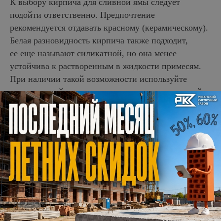
К выбору кирпича для сливной ямы следует
подойти ответственно. Предпочтение
рекомендуется отдавать красному (керамическому).
Белая разновидность кирпича также подходит,
ее еще называют силикатной, но она менее
устойчива к растворенным в жидкости примесям.
При наличии такой возможности используйте
пережженный материал, или кирпич, подвергшийся
обжигу при больших температурах. Он обладает
специфичным бурым оттенком с признаками
черноты. Его обычно отбраковывают из-за
неправильной конфигурации. К преимуществам
такого материала относят прочность, устойчивость
к низким температурам, долговечность, невысокую
стоимость. Для строительства канализационных
колодцев используют кирпич марок «М» от 75
до 300.