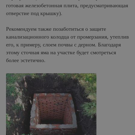
готовая железобетонная плита, предусматривающая
отверстие под крышку).
Рекомендуем также позаботиться о защите
канализационного колодца от промерзания, утеплив
его, к примеру, слоем почвы с дерном. Благодаря
ИНФОРМАЦИЯ
этому сточная яма на участке будет смотреться
О заводе
Акции
более эстетично.
8 (800) 234−89−66
Партнеры
Оплата и доставка
Россия, Рязань,
ул. Кирпичного
Статьи
завода, 18
Контакты
Схема проезда
КАТАЛОГ ПРОДУКЦИИ
Лицевой кирпич
Рядовой кирпич
Керамический камень
© 2004−2025 Рязанский кирпичный завод
Политика в отношении обработки персональных данных