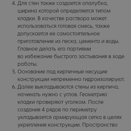
Для стен также создается опалубка,
ширина которой определяется типом
кладки. В качестве раствора может
Политика в отношении обработки персональных данных
использоваться готовая смесь, также
Положение об обработке и защите персональных данных
допускается ее самостоятельное
Согласие на обработку персональных данных
приготовление из песка, цемента и воды.
Главное делать его партиями
На сайте размещены фото кирпичных домов из открытых
источников и принадлежат их правообладателям. Некоторые
во избежание быстрого застывания в ходе
фото и видео взяты с
ru.freepik.com
работы.
В вашем бизнесе всё
работает само
Основание под кирпичные несущие
конструкции непременно гидроизолируют.
Далее выкладываются стены из кирпича,
начинать нужно с углов. Геометрию
кладки проверяют уголком. После
создания 4 рядов по периметру
укладывается армирующая сетка в целях
укрепления конструкции. Пространство