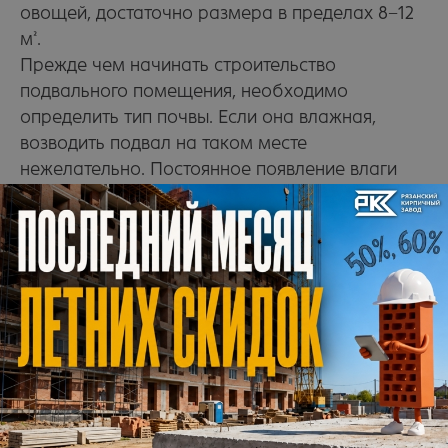
овощей, достаточно размера в пределах 8−12
м².
Прежде чем начинать строительство
подвального помещения, необходимо
определить тип почвы. Если она влажная,
возводить подвал на таком месте
нежелательно. Постоянное появление влаги
внутри приведет к образованию плесени.
Тип грунта на участке помогут установить
специалисты, поэтому не отказывайтесь
от геодезических изысканий.
Какой кирпич лучше использовать
Кирпич для погреба используют
исключительно строительный, красного цвета.
От применения силикатной разновидности