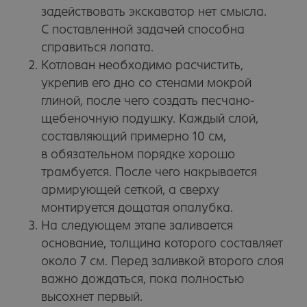
задействовать экскаватор нет смысла.
С поставленной задачей способна
справиться лопата.
Котлован необходимо расчистить,
укрепив его дно со стенами мокрой
глиной, после чего создать песчано-
щебеночную подушку. Каждый слой,
составляющий примерно 10 см,
в обязательном порядке хорошо
ИНФОРМАЦИЯ
О заводе
трамбуется. После чего накрывается
Акции
8 (800)
Партнеры
армирующей сеткой, а сверху
234−89−66
Оплата и доставка
Россия, Рязань,
монтируется дощатая опалубка.
ул. Кирпичного
Статьи
завода, 18
Контакты
На следующем этапе заливается
Схема проезда
КАТАЛОГ ПРОДУКЦИИ
основание, толщина которого составляет
Лицевой кирпич
Рядовой кирпич
около 7 см. Перед заливкой второго слоя
Керамический камень
важно дождаться, пока полностью
высохнет первый.
© 2004−2025 Рязанский кирпичный завод