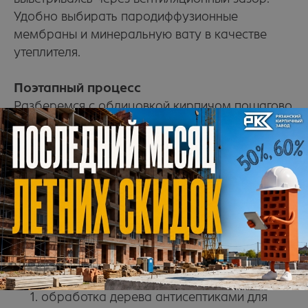
Удобно выбирать пародиффузионные
мембраны и минеральную вату в качестве
утеплителя.
Поэтапный процесс
Разберемся с облицовкой кирпичом пошагово
на примере деревянного дома. Здесь важный
момент — работать можно только
со строением, которое уже дало усадку.
То есть дом должен постоять несколько лет
после постройки или изначально быть старым.
Свежевыстроенное деревянное здание
облицевать не получится.
Поэтапный процесс монтажа выглядит
следующим образом:
обработка дерева антисептиками для