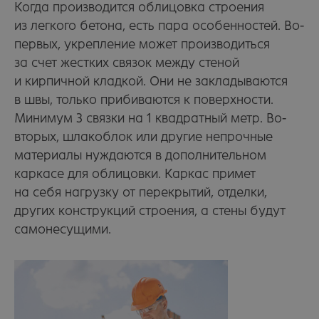
Когда производится облицовка строения
из легкого бетона, есть пара особенностей. Во-
Политика в отношении обработки персональных данных
первых, укрепление может производиться
Положение об обработке и защите персональных данных
за счет жестких связок между стеной
Согласие на обработку персональных данных
и кирпичной кладкой. Они не закладываются
в швы, только прибиваются к поверхности.
На сайте размещены фото кирпичных домов из открытых
Минимум 3 связки на 1 квадратный метр. Во-
источников и принадлежат их правообладателям. Некоторые
фото и видео взяты с
ru.freepik.com
вторых, шлакоблок или другие непрочные
В вашем бизнесе всё
работает само
материалы нуждаются в дополнительном
каркасе для облицовки. Каркас примет
на себя нагрузку от перекрытий, отделки,
других конструкций строения, а стены будут
самонесущими.