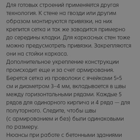
Для готовых строений применяется другая
технология. К стене на гвозди или другим
образом монтируются привязки, на них
крепится сетка и так же заводится примерно
до середины кладки. Для каркасных стен тоже
можно предусмотреть привязки. Закрепляются
они на стойки каркаса.
Дополнительное укрепление конструкции
ИНФОРМАЦИЯ
О заводе
происходит еще и за счет армирования.
Акции
8 (800)
Берется сетка из проволоки с ячейками 5×5
Партнеры
234−89−66
Оплата и доставка
Россия, Рязань,
см и диаметром 3−4 мм, вкладывается в швы
ул. Кирпичного
Статьи
завода, 18
Контакты
между горизонтальными рядами. Каждые 5
Схема проезда
КАТАЛОГ ПРОДУКЦИИ
рядов для одинарного кирпича и 4 ряда — для
Лицевой кирпич
Рядовой кирпич
полуторного. Следите, чтобы швы
Керамический камень
(с армированием и без) были одинаковыми
по размеру.
© 2004−2025 Рязанский кирпичный завод
Нюансы при работе с бетонными зданиями