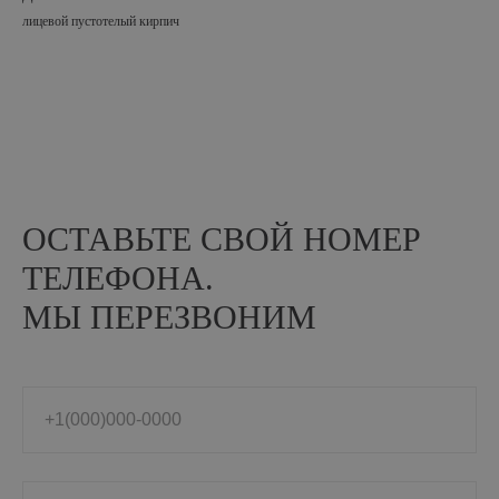
Положение об обработке и защите персональных данных
лицевой пустотелый кирпич
Согласие на обработку персональных данных
На сайте размещены фото кирпичных домов из открытых
источников и принадлежат их правообладателям. Некоторые фото
и видео взяты с
ru.freepik.com
В вашем бизнесе всё
работает само
ОСТАВЬТЕ СВОЙ НОМЕР
ТЕЛЕФОНА.
МЫ ПЕРЕЗВОНИМ
+1(000)000-0000