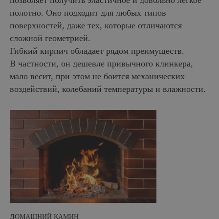
позволяет получить эластичное и довольно легкое
полотно. Оно подходит для любых типов
поверхностей, даже тех, которые отличаются
сложной геометрией.
Гибкий кирпич обладает рядом преимуществ.
В частности, он дешевле привычного клинкера,
ИНФОРМАЦИЯ
мало весит, при этом не боится механических
О заводе
воздействий, колебаний температуры и влажности.
Акции
8 (800) 234−89−66
Партнеры
Оплата и доставка
Россия, Рязань,
ул. Кирпичного
Статьи
завода, 18
Контакты
Схема проезда
КАТАЛОГ ПРОДУКЦИИ
Лицевой кирпич
Рядовой кирпич
Керамический камень
© 2004−2025 Рязанский кирпичный завод
Политика в отношении обработки персональных данных
ДОМАШНИЙ КАМИН