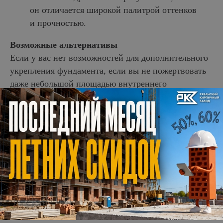
он отличается широкой палитрой оттенков
и прочностью.
Возможные альтернативы
Если у вас нет возможностей для дополнительного
укрепления фундамента, если вы не пожертвовать
даже небольшой площадью внутреннего
пространства и тем более выделять под такие
работы существенный бюджет, обратите внимание
на имитацию кирпича. Обычно с этой целью
используют обои с рисунком под кирпич, при этом
их поверхность нередко имеет тиснение. Еще один
вариант — различные виды плитки, визуально они
гораздо ближе к кладке из настоящего кирпича.
Интересные аналоги кирпича — гипсокартон, МДФ
и даже самый простой картон, который